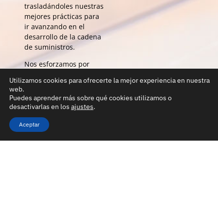
trasladándoles nuestras
mejores prácticas para
ir avanzando en el
desarrollo de la cadena
de suministros.
Nos esforzamos por
crear una cultura de
Utilizamos cookies para ofrecerte la mejor experiencia en nuestra
seguridad proactiva en
web.
la que cada individuo se
Puedes aprender más sobre qué cookies utilizamos o
sienta responsable de
desactivarlas en los
ajustes
.
su propia seguridad y la
Aceptar
de los demás. Esto se
logra a través de la
capacitación continua,
implementación de
procedimientos muy
restrictivos y el uso de
aplicaciones propias
innovadoras para el
control operacional,
registro de incidencias y