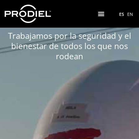
ES
EN
Trabajamos por la seguridad y el
bienestar de todos los que nos
rodean