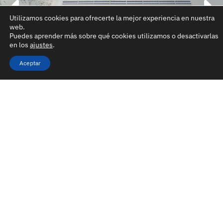
Utilizamos cookies para ofrecerte la mejor experiencia en nuestra
web.
Puedes aprender más sobre qué cookies utilizamos o desactivarlas
en los
ajustes
.
Aceptar
Parque
Parque
Parque
Parque
Fotovoltaico
Fotovoltaico
Fotovoltaico
Fotovolta
Nova
Sol del
La Isla
Andes
182,5
Olinda
Desierto
Solar
292
244
IIB
180
MW
MW
MW
MW