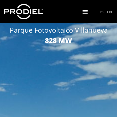
ES
EN
Parque Fotovoltaico Villanueva
828 MW